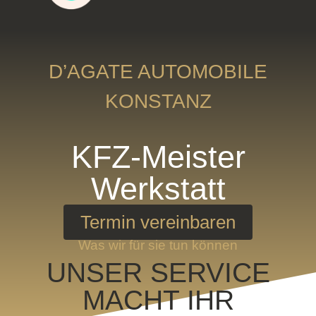
D’AGATE AUTOMOBILE
KONSTANZ
KFZ-Meister
Werkstatt
Termin vereinbaren
Was wir für sie tun können
UNSER SERVICE
MACHT IHR