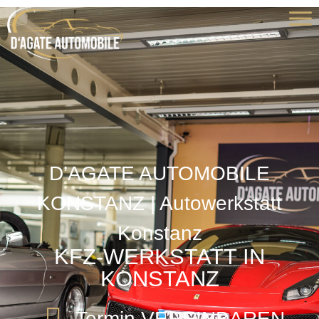
D’AGATE AUTOMOBILE
KONSTANZ | Autowerkstatt
Konstanz
KFZ-WERKSTATT IN
KONSTANZ
Termin VEREINBAREN